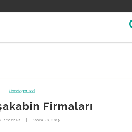
Uncategorized
akabin Firmaları
|
by
smartdus
Kasım 20, 2019