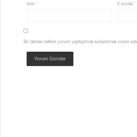
İsim
*
E-posta
*
Bir dahaki sefere yorum yaptığımda kullanılmak üzere adım