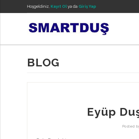
Hoşgeldiniz,
Kayıt Ol
ya da
Giriş Yap
BLOG
Eyüp Duş
Posted 