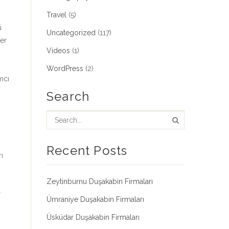
Travel
(5)
ü
Uncategorized
(117)
ler
Videos
(1)
i
WordPress
(2)
mcı
Search
.
Recent Posts
ı
Zeytinburnu Duşakabin Firmaları
r
Ümraniye Duşakabin Firmaları
Üsküdar Duşakabin Firmaları