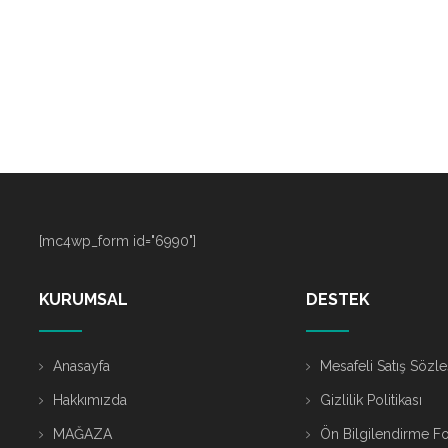
[mc4wp_form id="6990"]
KURUMSAL
DESTEK
Anasayfa
Mesafeli Satış Sözl
Hakkımızda
Gizlilik Politikası
MAĞAZA
Ön Bilgilendirme F