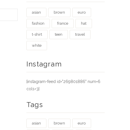
asian
brown
euro
fashion
france
hat
t-shirt
teen
travel
white
Instagram
[instagram-feed id="269801886" num=6
cols=3]
Tags
asian
brown
euro