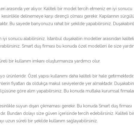
 arasında yer alıyor. Kaliteli bir model tercih etmeniz en iyi sonucu
kesinlikle delinemeye karşı dirençli olması gerekir. Kapılarının sürgül
ktır. Bu sayede banyonuzu rahat bir şekilde yapabilirsiniz. Duşakabin
 sonucu alabilirsiniz. İstanbul duşakabin modeller arasından kalitel
abilirsiniz. Smart duş firması bu konuda özel modelleri ile size yardı
reli bir kullanım imkanı oluşturmanıza yardımcı olur.
ürünleridir. Özel yapısı kullanımı daha kaliteli bir hale getirmektedir
nlerin fiyatları da oldukça makul seviyelerde yer almaktadır. Duşakabin
ölçüsüne göre alım yapabilirsiniz. Bu konuda mutlaka kurumsal firmalar
 Kesinlikle suyun dışarı çıkmaması gerekir. Bu konuda Smart duş firması
dır. Bundan dolayı size güven içerisinde tercih edebilirsiniz. Kaliteli bi
ı uzun süreli bir şekilde kullanım sağlayabilirsiniz.