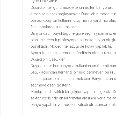
Eyüp Duşakabin
Duşakabinler günümüzde tercih edilen banyo ürünleri
almanıza olanak sağlayacaktır. Duşakabin modelinin 
olması kolay bir kullanım oluşmasına yardımcı olaca
farklı boylarda sunulmaktadır.
Banyonuzun büyüklüğüne göre seçim yapmanız en iyi
olanları seçerek profesyonel bir dekorasyon oluştur
olmaktadır. Modelin temizliği de kolay yapılabilir.
Ayrıca kaliteli malzemeden üretilmiş olması uzun sü
Duşakabin Özellikleri
Duşakabinler her banyoda kullanılan en önemli banyo 
Sağlık açısından herhangi bir risk içermeyen bu ürü
farklı ölçülerde hazırlanabilmektedir. Banyonuzun 
seçmeye özen gösterin.
Montajının da kaliteli bir şekilde yapılması gerekir
sektör içerisinde en iyi firmalar arasında yer almakta
banyo yapabilir ve modelin kaliteli olmasından dolay