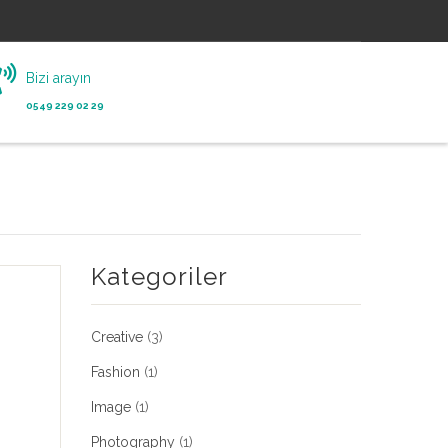
Bizi arayın
0549 229 02 29
Kategoriler
Creative
(3)
Fashion
(1)
Image
(1)
Photography
(1)