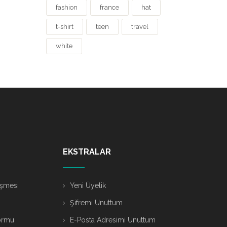
fashion
france
hat
t-shirt
teen
travel
white
EKSTRALAR
eşmesi
Yeni Üyelik
Şifremi Unuttum
ormu
E-Posta Adresimi Unuttum