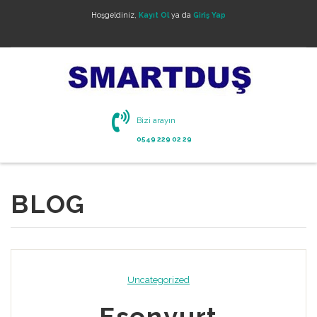
Hoşgeldiniz,
Kayıt Ol
ya da
Giriş Yap
Bizi arayın
0549 229 02 29
BLOG
Uncategorized
Esenyurt