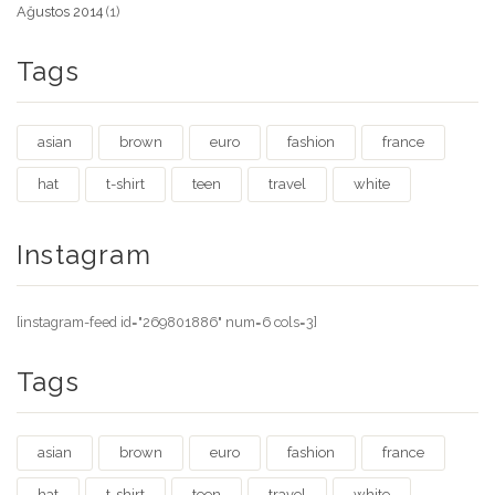
Ağustos 2014
(1)
Tags
asian
brown
euro
fashion
france
hat
t-shirt
teen
travel
white
Instagram
[instagram-feed id="269801886" num=6 cols=3]
Tags
asian
brown
euro
fashion
france
hat
t-shirt
teen
travel
white