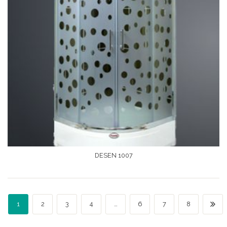
DESEN 1007
Devamını Oku
1
2
3
4
…
6
7
8