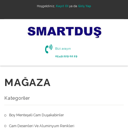
Hoşgeldiniz,
Kayıt Ol
ya da
Giriş Yap
Bizi arayın
0549 229 02 29
MAĞAZA
Kategoriler
Boy Menteşeli Cam Duşakabinler
Cam Desenleri Ve Aluminyum Renkleri