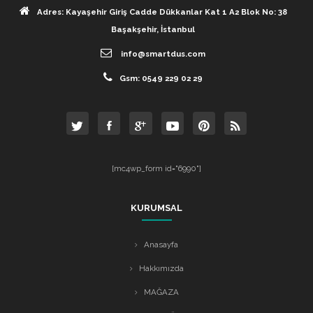
Adres: Kayaşehir Giriş Cadde Dükkanlar Kat 1 A2 Blok No: 38
Başakşehir, İstanbul
info@smartdus.com
Gsm: 0549 229 02 29
[mc4wp_form id="6990"]
KURUMSAL
Anasayfa
Hakkımızda
MAĞAZA