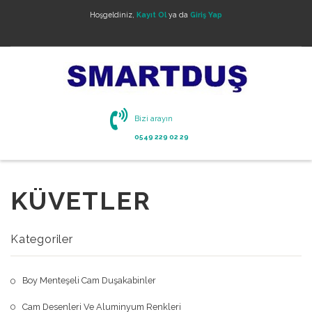
Hoşgeldiniz,
Kayıt Ol
ya da
Giriş Yap
Bizi arayın
0549 229 02 29
KÜVETLER
Kategoriler
Boy Menteşeli Cam Duşakabinler
Cam Desenleri Ve Aluminyum Renkleri