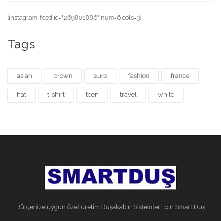
[instagram-feed id="269801886" num=6 cols=3]
Tags
asian
brown
euro
fashion
france
hat
t-shirt
teen
travel
white
Bütçenize uygun özel üretim Duşakabin Sistemleri için Smart Duş