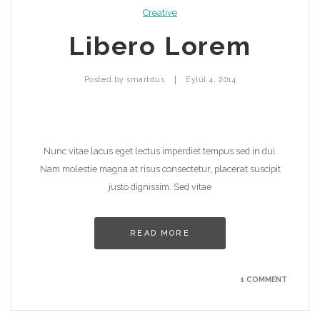
Creative
Libero Lorem
|
Posted by
smartdus
Eylül 4, 2014
Nunc vitae lacus eget lectus imperdiet tempus sed in dui.
Nam molestie magna at risus consectetur, placerat suscipit
justo dignissim. Sed vitae
READ MORE
1 COMMENT