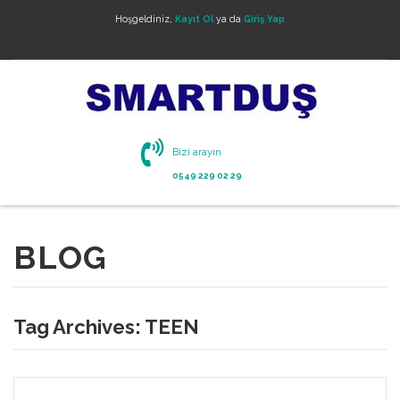
Hoşgeldiniz,
Kayıt Ol
ya da
Giriş Yap
Bizi arayın
0549 229 02 29
BLOG
Tag Archives:
TEEN