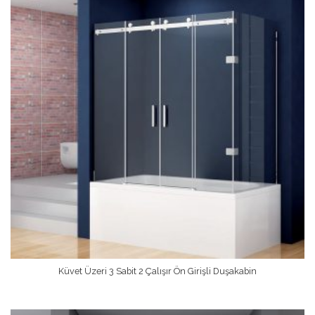
Küvet Üzeri 3 Sabit 2 Çalışır Ön Girişli Duşakabin
Devamını Oku