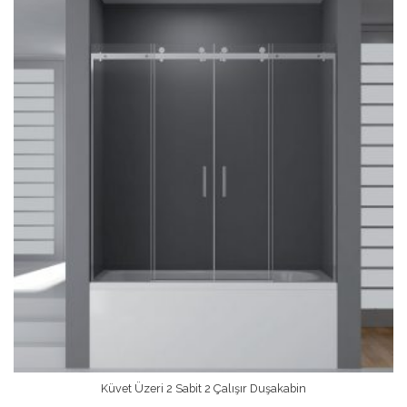
Küvet Üzeri 2 Sabit 2 Çalışır Duşakabin
Devamını Oku