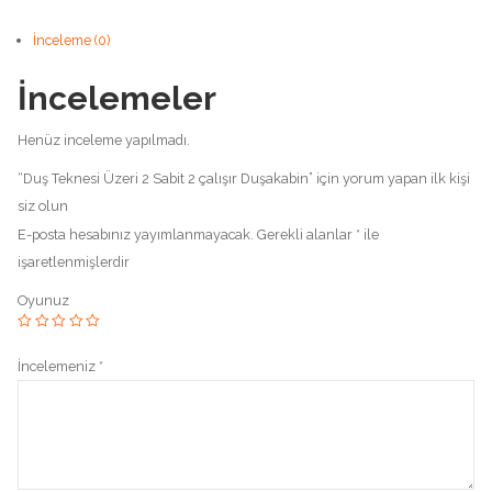
İnceleme (0)
İncelemeler
Henüz inceleme yapılmadı.
“Duş Teknesi Üzeri 2 Sabit 2 çalışır Duşakabin” için yorum yapan ilk kişi
siz olun
E-posta hesabınız yayımlanmayacak.
Gerekli alanlar
*
ile
işaretlenmişlerdir
Oyunuz
İncelemeniz
*