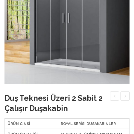
Duş Teknesi Üzeri 2 Sabit 2
Oturmalı
Tekne
Çalışır Duşakabin
Duş
Üzeri
Teknesi
2
ÜRÜN CİNSİ
ROYAL SERİSİ DUSAKABİNLER
Sabit