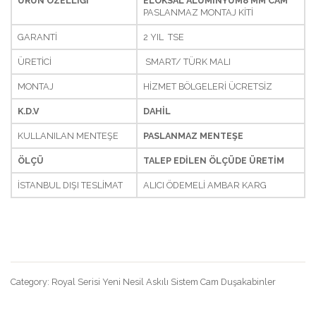
ÜRÜN ÖZELLİĞİ
ELOKSAL ALÜMİNYUM
8 MM CAM
2
PASLANMAZ MONTAJ KİTİ
Açılır
GARANTİ
2 YIL TSE
Köşe
ÜRETİCİ
SMART/ TÜRK MALI
Girişli
MONTAJ
HİZMET BÖLGELERİ ÜCRETSİZ
Mente
Duşak
K.D.V
DAHİL
KULLANILAN MENTEŞE
PASLANMAZ MENTEŞE
ÖLÇÜ
TALEP EDİLEN ÖLÇÜDE ÜRETİM
İSTANBUL DIŞI TESLİMAT
ALICI ÖDEMELİ AMBAR KARG
Category:
Royal Serisi Yeni Nesil Askılı Sistem Cam Duşakabinler