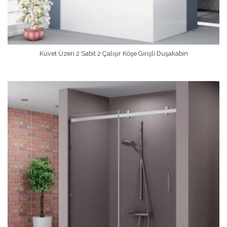
Küvet Üzeri 2 Sabit 2 Çalışır Köşe Girişli Duşakabin
Devamını Oku