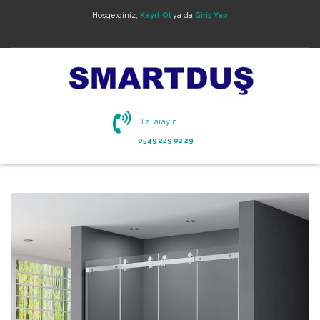
Hoşgeldiniz,
Kayıt Ol
ya da
Giriş Yap
Bizi arayın
0549 229 02 29