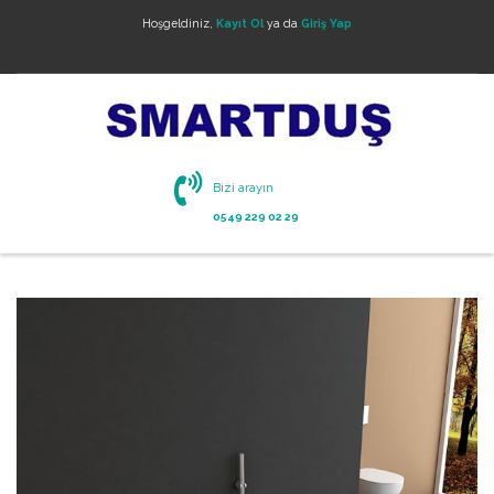
Hoşgeldiniz,
Kayıt Ol
ya da
Giriş Yap
Bizi arayın
0549 229 02 29