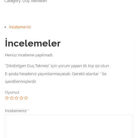
Category:
Duş Tekneleri
İnceleme (0)
İncelemeler
Henüz inceleme yapılmadı.
“Dikdörtgen Duş Teknesi” için yorum yapan ilk kişi siz olun
E-posta hesabınız yayımlanmayacak.
Gerekli alanlar
*
ile
işaretlenmişlerdir
Oyunuz
İncelemeniz
*