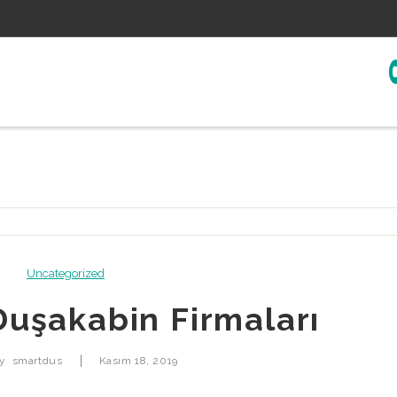
Uncategorized
uşakabin Firmaları
|
by
smartdus
Kasım 18, 2019