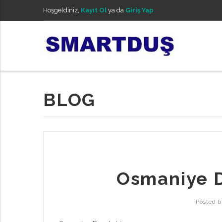
Hoşgeldiniz,
Kayıt Ol
ya da
Giriş Yap
BLOG
Osmaniye D
Posted 