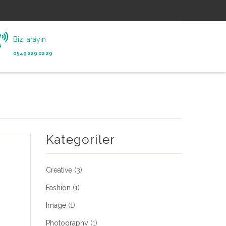
Bizi arayın
0549 229 02 29
Kategoriler
Creative
(3)
Fashion
(1)
Image
(1)
Photography
(1)