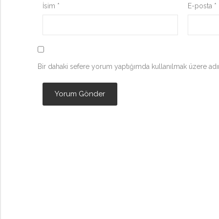
İsim
*
E-posta
*
Bir dahaki sefere yorum yaptığımda kullanılmak üzere adım