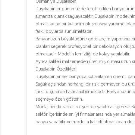
Osmaniye Duşakabin
Duşakabinler günümüzde tercih edilen banyo ürünleri
almanıza olanak sağlayacaktır. Duşakabin modelinin 
olması kolay bir kullanım oluşmasına yardımcı olaca
farklı boylarda sunulmaktadır.
Banyonuzun büyüklüğüne göre seçim yapmanız en iyi
olanları seçerek profesyonel bir dekorasyon oluştur
olmaktadır. Modelin temizliği de kolay yapılabilir.
Ayrıca kaliteli malzemeden üretilmiş olması uzun sü
Duşakabin Özellikleri
Duşakabinler her banyoda kullanılan en önemli banyo 
Sağlık açısından herhangi bir risk içermeyen bu ürü
farklı ölçülerde hazırlanabilmektedir. Banyonuzun 
seçmeye özen gösterin.
Montajının da kaliteli bir şekilde yapılması gerekir
sektör içerisinde en iyi firmalar arasında yer almakta
banyo yapabilir ve modelin kaliteli olmasından dolay