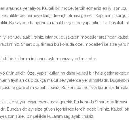
 arasında yer alıyor. Kaliteli bir model tercih etmeniz en iyi sonucu
kesinlikle delinemeye karşı dirençli olması gerekir. Kapılarının sürgül
ktır. Bu sayede banyonuzu rahat bir şekilde yapabilirsiniz. Duşakabin
 sonucu alabilirsiniz. İstanbul duşakabin modeller arasından kalitel
abilirsiniz. Smart duş firması bu konuda özel modelleri ile size yardı
reli bir kullanım imkanı oluşturmanıza yardımcı olur.
ürünleridir. Özel yapısı kullanımı daha kaliteli bir hale getirmektedir
nlerin fiyatları da oldukça makul seviyelerde yer almaktadır. Duşakabin
ölçüsüne göre alım yapabilirsiniz. Bu konuda mutlaka kurumsal firmalar
 Kesinlikle suyun dışarı çıkmaması gerekir. Bu konuda Smart duş firması
dır. Bundan dolayı size güven içerisinde tercih edebilirsiniz. Kaliteli bi
ı uzun süreli bir şekilde kullanım sağlayabilirsiniz.