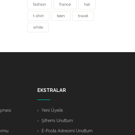
fashion
france
hat
t-shirt
teen
travel
white
EKSTRALAR
eşmesi
Yeni Üyelik
Şifremi Unuttum
ormu
E-Posta Adresimi Unuttum