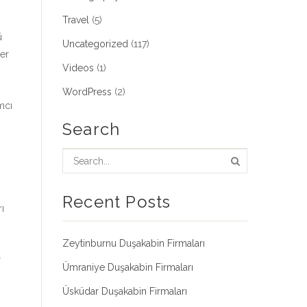
Travel
(5)
ü
Uncategorized
(117)
ler
Videos
(1)
i
WordPress
(2)
mcı
Search
.
Recent Posts
ı
Zeytinburnu Duşakabin Firmaları
r
Ümraniye Duşakabin Firmaları
Üsküdar Duşakabin Firmaları