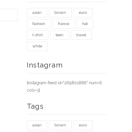
asian
brown
euro
fashion
france
hat
t-shirt
teen
travel
white
Instagram
[instagram-feed id="269801886" num=6
cols=3]
Tags
asian
brown
euro