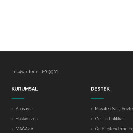
[mc4wp_form id="6990"]
KURUMSAL
DESTEK
Anasayfa
Mesafeli Satış Sözl
Hakkımızda
Gizlilik Politikası
MAĞAZA
Ön Bilgilendirme F