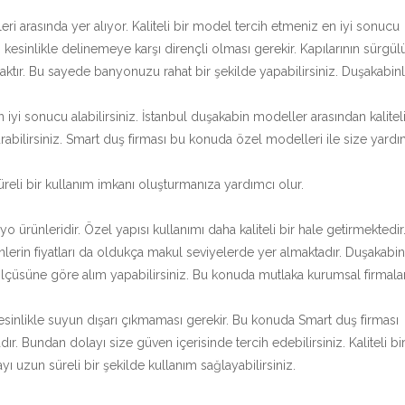
 arasında yer alıyor. Kaliteli bir model tercih etmeniz en iyi sonucu
kesinlikle delinemeye karşı dirençli olması gerekir. Kapılarının sürgül
ktır. Bu sayede banyonuzu rahat bir şekilde yapabilirsiniz. Duşakabin
 sonucu alabilirsiniz. İstanbul duşakabin modeller arasından kalitel
abilirsiniz. Smart duş firması bu konuda özel modelleri ile size yardı
reli bir kullanım imkanı oluşturmanıza yardımcı olur.
ürünleridir. Özel yapısı kullanımı daha kaliteli bir hale getirmektedir
nlerin fiyatları da oldukça makul seviyelerde yer almaktadır. Duşakabin
ölçüsüne göre alım yapabilirsiniz. Bu konuda mutlaka kurumsal firmalar
 Kesinlikle suyun dışarı çıkmaması gerekir. Bu konuda Smart duş firması
dır. Bundan dolayı size güven içerisinde tercih edebilirsiniz. Kaliteli bi
ı uzun süreli bir şekilde kullanım sağlayabilirsiniz.