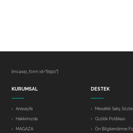
[mc4wp_form id="6990"]
KURUMSAL
DESTEK
Anasayfa
Mesafeli Satış Sözl
Hakkımızda
Gizlilik Politikası
MAĞAZA
Ön Bilgilendirme F