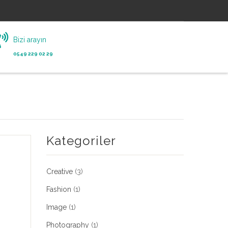
Bizi arayın
0549 229 02 29
Kategoriler
Creative
(3)
Fashion
(1)
Image
(1)
Photography
(1)