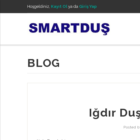
Hoşgeldiniz,
Kayıt Ol
ya da
Giriş Yap
BLOG
Iğdır Du
Posted 