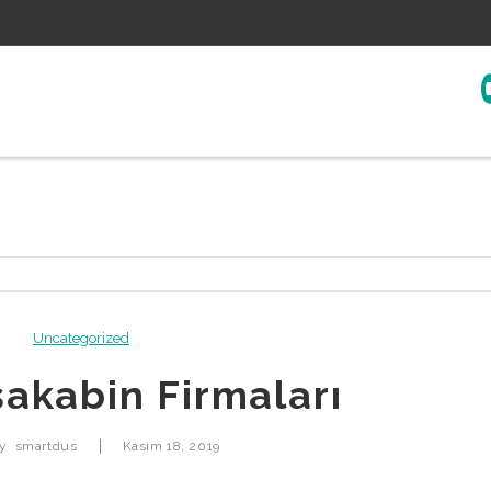
Uncategorized
şakabin Firmaları
|
by
smartdus
Kasım 18, 2019