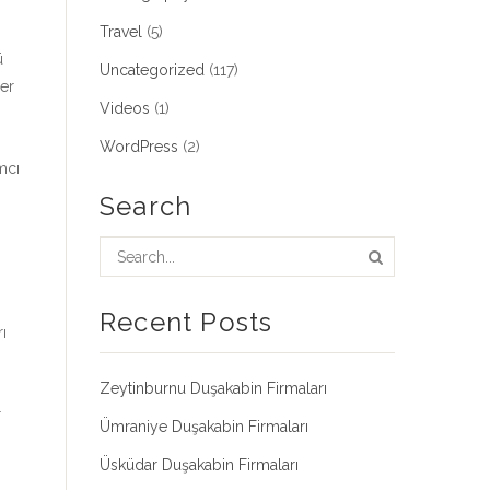
Travel
(5)
ü
Uncategorized
(117)
ler
Videos
(1)
i
WordPress
(2)
mcı
Search
.
Recent Posts
ı
Zeytinburnu Duşakabin Firmaları
r
Ümraniye Duşakabin Firmaları
Üsküdar Duşakabin Firmaları