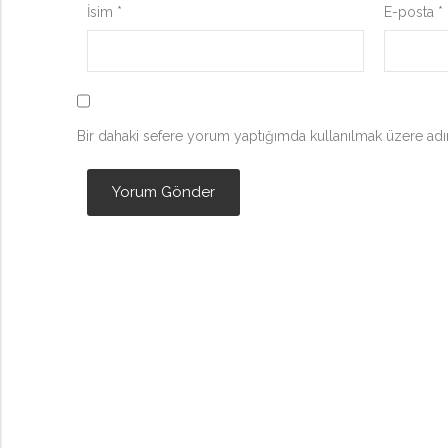
İsim
*
E-posta
*
Bir dahaki sefere yorum yaptığımda kullanılmak üzere adım