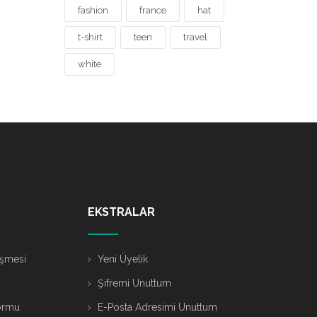
fashion
france
hat
t-shirt
teen
travel
white
EKSTRALAR
eşmesi
Yeni Üyelik
Şifremi Unuttum
ormu
E-Posta Adresimi Unuttum