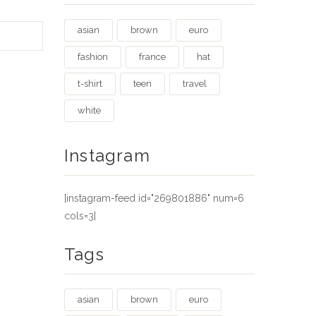
asian
brown
euro
fashion
france
hat
t-shirt
teen
travel
white
Instagram
[instagram-feed id="269801886" num=6
cols=3]
Tags
asian
brown
euro