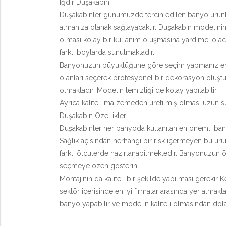
Iğdır Duşakabin
Duşakabinler günümüzde tercih edilen banyo ürünleri
almanıza olanak sağlayacaktır. Duşakabin modelinin 
olması kolay bir kullanım oluşmasına yardımcı olaca
farklı boylarda sunulmaktadır.
Banyonuzun büyüklüğüne göre seçim yapmanız en iyi
olanları seçerek profesyonel bir dekorasyon oluştur
olmaktadır. Modelin temizliği de kolay yapılabilir.
Ayrıca kaliteli malzemeden üretilmiş olması uzun sü
Duşakabin Özellikleri
Duşakabinler her banyoda kullanılan en önemli banyo 
Sağlık açısından herhangi bir risk içermeyen bu ürü
farklı ölçülerde hazırlanabilmektedir. Banyonuzun 
seçmeye özen gösterin.
Montajının da kaliteli bir şekilde yapılması gerekir
sektör içerisinde en iyi firmalar arasında yer almakta
banyo yapabilir ve modelin kaliteli olmasından dolay