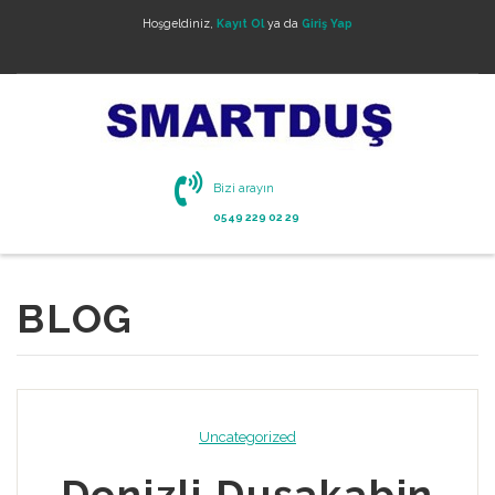
Hoşgeldiniz,
Kayıt Ol
ya da
Giriş Yap
Bizi arayın
0549 229 02 29
BLOG
Uncategorized
Denizli Duşakabin